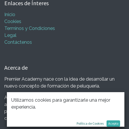
Enlaces de Ínteres
Inicio
Cookies
Terminos y Condiciones
Legal
Contáctenos
Acerca de
Premier Academy nace con la idea de desarrollar un
nuevo concepto de formación de peluqueria.
Aplicando una metodología que da grandes resultados
Utilizamos cookies para garantizarle una mejor
a la hora de adquirir todos los conceptos necesarios
experiencia.
para salir de nuestra academia y desarrollar tu talento
como peluquer@.
Política de Cookies
Acepto