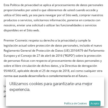
Esta Política de privacidad se aplica al procesamiento de datos personales
proporcionados por usted o que obtenemos de usted cuando accede y
utiliza el Sitio web, ya sea para navegar por el Sitio web, comprar nuestros
productos o servicios, solicitarnos información, ponerse en contacto con
nosotros, enviar una solicitud o utilizar las funcionalidades o servicios
disponibles en el Sitio web.
Premier Cosmetic respeta su derecho a la privacidad y cumple la
legislación actual sobre protección de datos personales, incluido el nuevo
Reglamento General de Protección de Datos (UE) 2016/679 del Parlamento
Europeo y el Consejo de 27 de abril de 2016 (“RGPD”) sobre la protección
de personas físicas con respecto al procesamiento de datos personales y
sobre el libre circulación de dichos datos, y la Directiva de derogación
95/46/CE, aplicable desde el 25 de mayo de 2018, así como cualquier otra
norma que pueda desarrollarla o complementarla en el futuro.
Utilizamos cookies para garantizarle una mejor
Le recomendamos que revise atentamente nuestra Política de privacidad
experiencia.
para asegurarse de que comprende cómo se utilizan sus datos personales
al navegar por el Sitio web.
Política de Cookies
Acepto